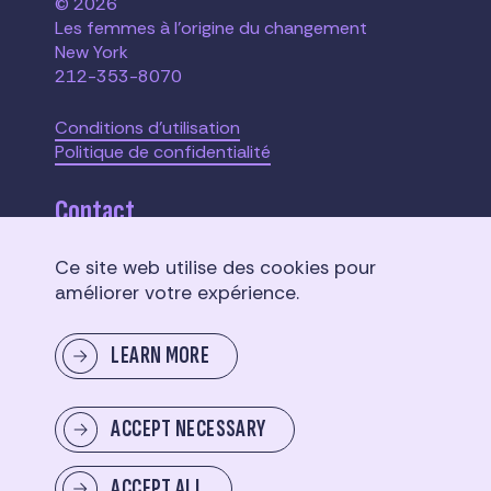
© 2026
Les femmes à l'origine du changement
New York
212-353-8070
Conditions d'utilisation
Politique de confidentialité
Contact
Ce site web utilise des cookies pour
110 W. 40th Street,
améliorer votre expérience.
Suite 2207
New York, NY 10018
LEARN MORE
Envoyer un message
ACCEPT NECESSARY
ACCEPT ALL