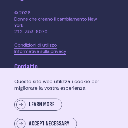
© 2026
Donne che creano il cambiamento New
York
212-353-8070
Condizioni di utilizzo
Informativa sulla privacy
Contatto
Questo sito web utilizza i cookie per
110 W. 40th Street,
migliorare la vostra esperienza.
Suite 2207
New York, NY 10018
LEARN MORE
Inviaci un messaggio
ACCEPT NECESSARY