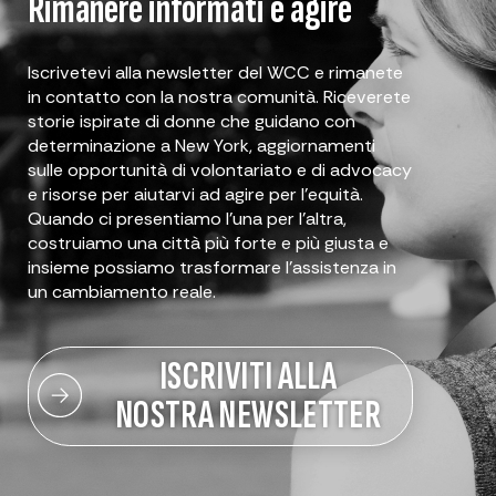
Rimanere informati e agire
Iscrivetevi alla newsletter del WCC e rimanete
in contatto con la nostra comunità. Riceverete
storie ispirate di donne che guidano con
determinazione a New York, aggiornamenti
sulle opportunità di volontariato e di advocacy
e risorse per aiutarvi ad agire per l'equità.
Quando ci presentiamo l'una per l'altra,
costruiamo una città più forte e più giusta e
insieme possiamo trasformare l'assistenza in
un cambiamento reale.
ISCRIVITI ALLA
NOSTRA NEWSLETTER