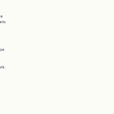
re
rio.
nze
rk.