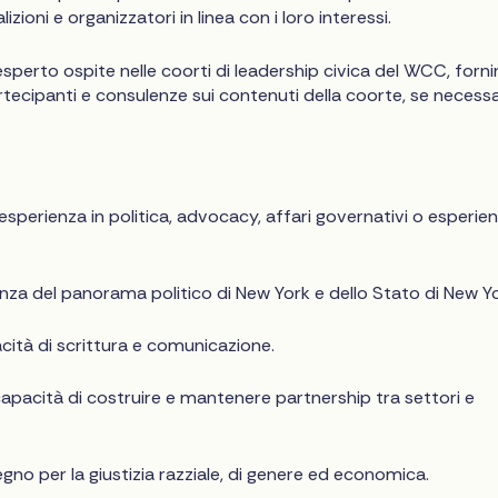
zioni e organizzatori in linea con i loro interessi.
sperto ospite nelle coorti di leadership civica del WCC, forni
rtecipanti e consulenze sui contenuti della coorte, se necessa
 esperienza in politica, advocacy, affari governativi o esperie
za del panorama politico di New York e dello Stato di New Yo
acità di scrittura e comunicazione.
acità di costruire e mantenere partnership tra settori e
no per la giustizia razziale, di genere ed economica.