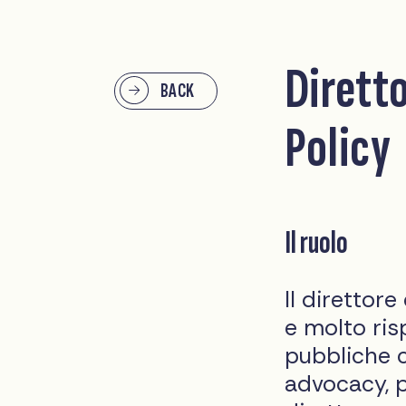
Dirett
BACK
Policy
Il ruolo
Il direttor
e molto ris
pubbliche c
advocacy, p