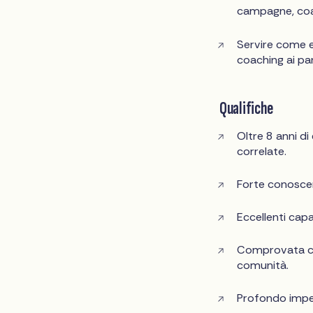
campagne, coali
Servire come e
coaching ai pa
Qualifiche
Oltre 8 anni di
correlate.
Forte conoscen
Eccellenti cap
Comprovata cap
comunità.
Profondo impeg