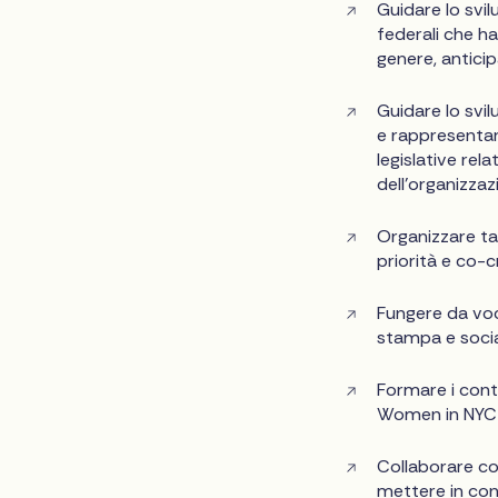
Guidare lo svilu
federali che h
genere, antici
Guidare lo svi
e rappresentar
legislative rela
dell'organizzaz
Organizzare ta
priorità e co-c
Fungere da voc
stampa e socia
Formare i conte
Women in NYC e 
Collaborare co
mettere in con