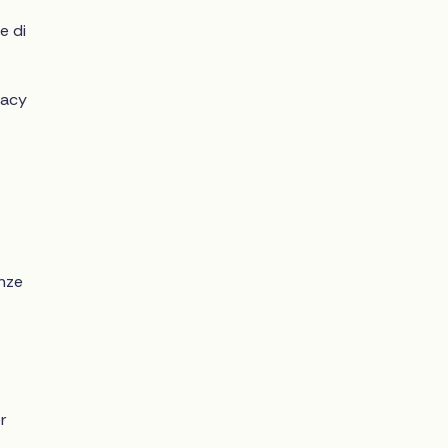
e
e di
cacy
enze
r