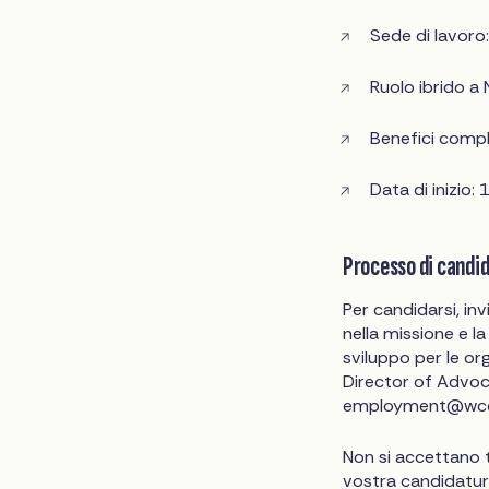
Sede di lavoro:
Ruolo ibrido a 
Benefici compl
Data di inizio:
Processo di candi
Per candidarsi, in
nella missione e l
sviluppo per le org
Director of Advoca
employment@wcc
Non si accettano t
vostra candidatur