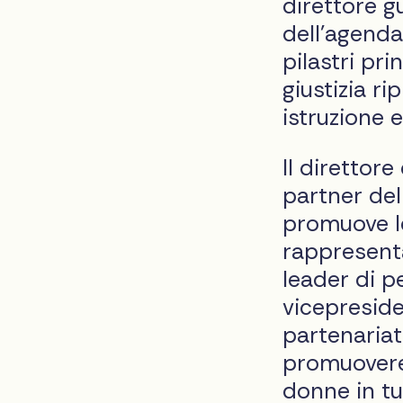
direttore g
dell'agenda
pilastri pri
giustizia ri
istruzione e
Il direttore
partner dell
promuove l
rappresent
leader di p
vicepresid
partenariati
promuovere
donne in tu