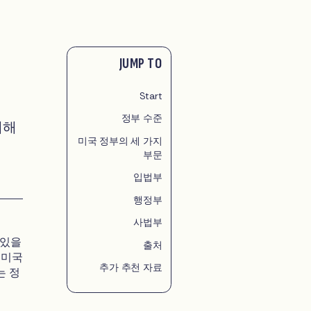
JUMP TO
Start
정부 수준
대해
미국 정부의 세 가지
부문
입법부
행정부
사법부
 있을
출처
 미국
추가 추천 자료
는 정