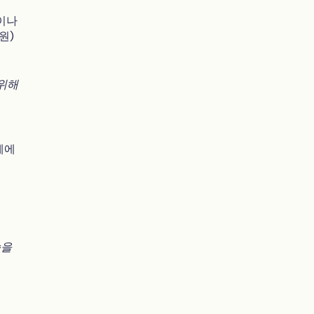
이나
원)
 위해
체에
습을