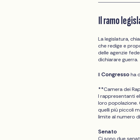
Il ramo legis
La legislatura, chi
che redige e propo
delle agenzie feder
dichiarare guerra.
Congresso
Il
ha d
**Camera dei Rap
I rappresentanti el
loro popolazione. 
quelli più piccoli
limite al numero d
Senato
Ci sono due senato