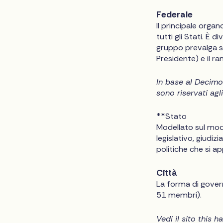
Federale
Il principale organ
tutti gli Stati. È 
gruppo prevalga sul
Presidente) e il ra
In base al Decimo
sono riservati agl
**Stato
Modellato sul mode
legislativo, giudiz
politiche che si ap
Città
La forma di govern
51 membri).
Vedi il sito
this h