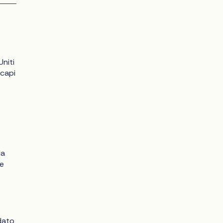
Uniti
 capi
la
 e
ndato