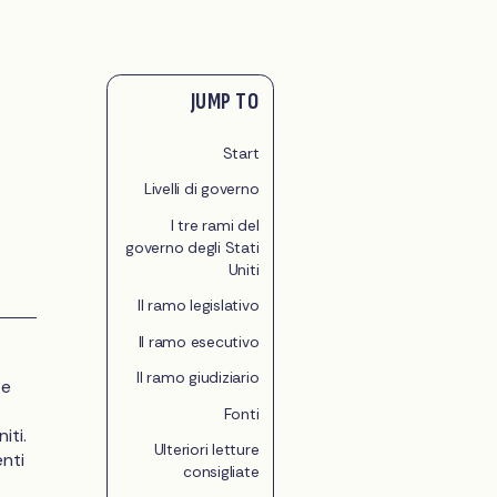
JUMP TO
Start
Livelli di governo
I tre rami del
governo degli Stati
Uniti
Il ramo legislativo
Il ramo esecutivo
Il ramo giudiziario
 e
Fonti
iti.
Ulteriori letture
nti
consigliate