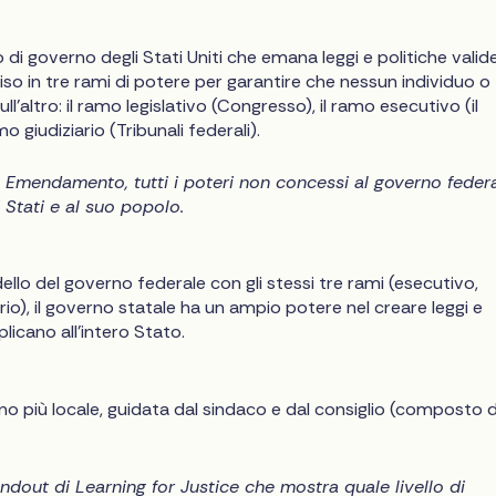
o di governo degli Stati Uniti che emana leggi e politiche valid
diviso in tre rami di potere per garantire che nessun individuo o
l'altro: il ramo legislativo (Congresso), il ramo esecutivo (il
mo giudiziario (Tribunali federali).
 Emendamento, tutti i poteri non concessi al governo feder
i Stati e al suo popolo.
llo del governo federale con gli stessi tre rami (esecutivo,
iario), il governo statale ha un ampio potere nel creare leggi e
plicano all'intero Stato.
o più locale, guidata dal sindaco e dal consiglio (composto 
andout
di Learning for Justice che mostra quale livello di