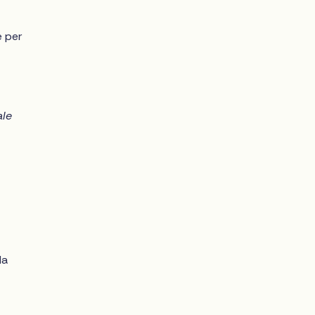
e per
ale
da