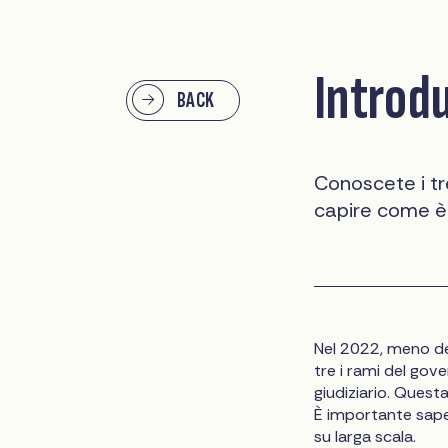
Introd
BACK
Conoscete i tr
capire come è 
Nel 2022, meno del
tre i rami del gove
giudiziario. Questa
È importante sape
su larga scala.