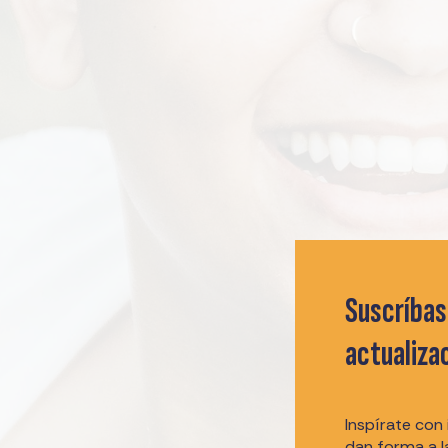
Suscríbas
actualiza
Inspírate con
dan forma a 