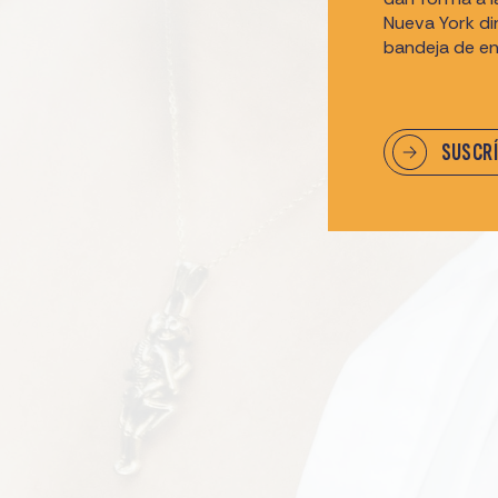
Nueva York d
bandeja de en
SUSCR