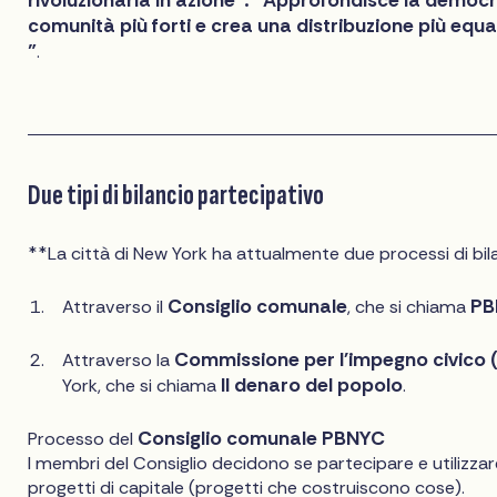
rivoluzionaria in azione": "Approfondisce la democr
comunità più forti e crea una distribuzione più equa
"
.
Due tipi di bilancio partecipativo
**La città di New York ha attualmente due processi di bil
Consiglio comunale
PB
Attraverso il
, che si chiama
Commissione per l'impegno civico 
Attraverso la
Il denaro del popolo
York, che si chiama
.
Consiglio comunale PBNYC
Processo del
I membri del Consiglio decidono se partecipare e utilizzare
progetti di capitale (progetti che costruiscono cose).