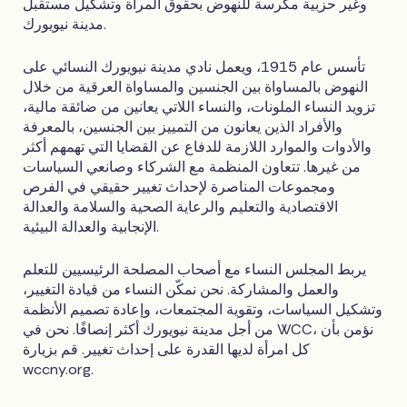
وغير حزبية مكرسة للنهوض بحقوق المرأة وتشكيل مستقبل
مدينة نيويورك.
تأسس عام 1915، ويعمل نادي مدينة نيويورك النسائي على
النهوض بالمساواة بين الجنسين والمساواة العرقية من خلال
تزويد النساء الملونات، والنساء اللاتي يعانين من ضائقة مالية،
والأفراد الذين يعانون من التمييز بين الجنسين، بالمعرفة
والأدوات والموارد اللازمة للدفاع عن القضايا التي تهمهم أكثر
من غيرها. تتعاون المنظمة مع الشركاء وصانعي السياسات
ومجموعات المناصرة لإحداث تغيير حقيقي في الفرص
الاقتصادية والتعليم والرعاية الصحية والسلامة والعدالة
الإنجابية والعدالة البيئية.
يربط المجلس النساء مع أصحاب المصلحة الرئيسيين للتعلم
والعمل والمشاركة. نحن نمكّن النساء من قيادة التغيير،
وتشكيل السياسات، وتقوية المجتمعات، وإعادة تصميم الأنظمة
من أجل مدينة نيويورك أكثر إنصافًا. نحن في WCC، نؤمن بأن
كل امرأة لديها القدرة على إحداث تغيير. قم بزيارة
wccny.org.