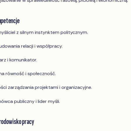
gażowanie w sprawiedliwość rasową, płciową i ekonomiczną.
mpetencje
yśliciel z silnym instynktem politycznym.
dowania relacji i współpracy.
rz i komunikator.
na równość i społeczność.
ości zarządzania projektami i organizacyjne.
ówca publiczny i lider myśli.
rodowisko pracy