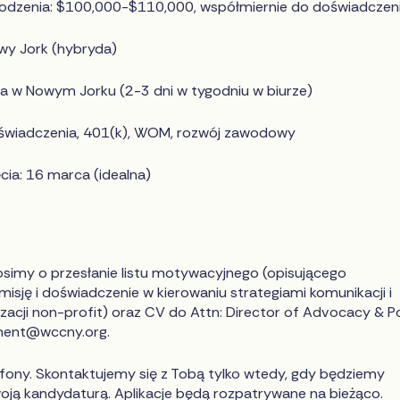
odzenia: $100,000-$110,000, współmiernie do doświadczen
owy Jork (hybryda)
a w Nowym Jorku (2-3 dni w tygodniu w biurze)
wiadczenia, 401(k), WOM, rozwój zawodowy
ia: 16 marca (idealna)
osimy o przesłanie listu motywacyjnego (opisującego
isję i doświadczenie w kierowaniu strategiami komunikacji i
izacji non-profit) oraz CV do Attn: Director of Advocacy & Po
ent@wccny.org
.
efony. Skontaktujemy się z Tobą tylko wtedy, gdy będziemy
oją kandydaturą. Aplikacje będą rozpatrywane na bieżąco.