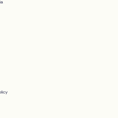
ia
licy