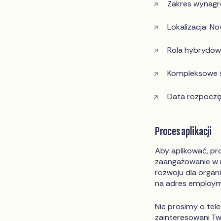
Zakres wynagr
Lokalizacja: N
Rola hybrydow
Kompleksowe ś
Data rozpoczęc
Proces aplikacji
Aby aplikować, pr
zaangażowanie w m
rozwoju dla organ
na adres
employm
Nie prosimy o tel
zainteresowani Tw