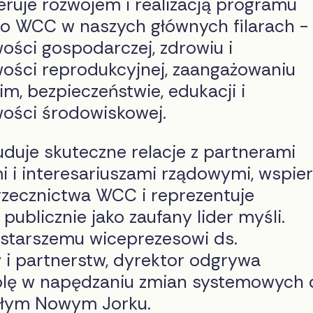
eruje rozwojem i realizacją programu
go WCC w naszych głównych filarach -
ości gospodarczej, zdrowiu i
wości reprodukcyjnej, zaangażowaniu
m, bezpieczeństwie, edukacji i
wości środowiskowej.
duje skuteczne relacje z partnerami
i i interesariuszami rządowymi, wspie
rzecznictwa WCC i reprezentuje
 publicznie jako zaufany lider myśli.
 starszemu wiceprezesowi ds.
i partnerstw, dyrektor odgrywa
olę w napędzaniu zmian systemowych 
ałym Nowym Jorku.