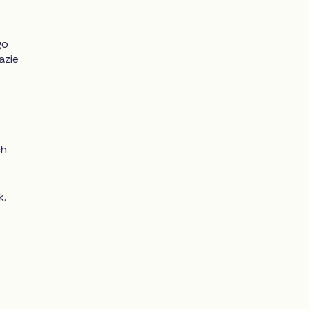
go
azie
ch
k.