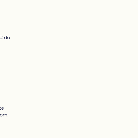
CC do
te
iom.