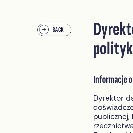
Dyrekto
BACK
polityk
Informacje 
Dyrektor ds.
doświadczo
publicznej,
rzecznictwa