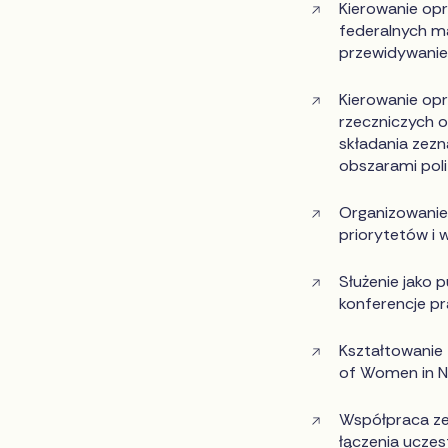
Kierowanie opr
federalnych m
przewidywanie
Kierowanie op
rzeczniczych 
składania zezn
obszarami polit
Organizowanie 
priorytetów i 
Służenie jako 
konferencje p
Kształtowanie 
of Women in N
Współpraca ze
łączenia uczes