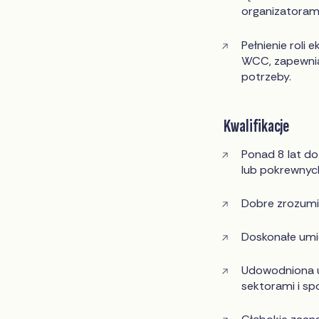
organizatorami
Pełnienie rol
WCC, zapewnian
potrzeby.
Kwalifikacje
Ponad 8 lat do
lub pokrewnyc
Dobre zrozumie
Doskonałe umie
Udowodniona u
sektorami i sp