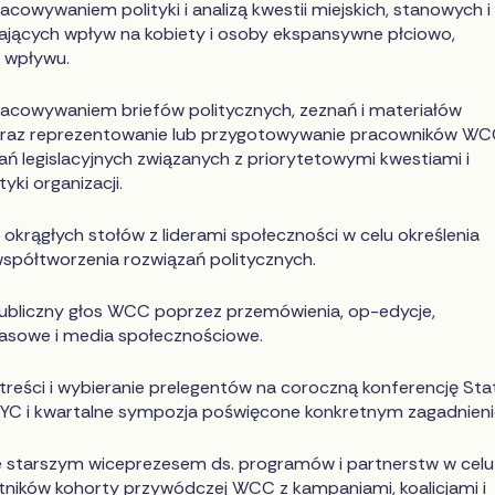
acowywaniem polityki i analizą kwestii miejskich, stanowych i
ających wpływ na kobiety i osoby ekspansywne płciowo,
 wpływu.
racowywaniem briefów politycznych, zeznań i materiałów
oraz reprezentowanie lub przygotowywanie pracowników W
ań legislacyjnych związanych z priorytetowymi kwestiami i
yki organizacji.
okrągłych stołów z liderami społeczności w celu określenia
współtworzenia rozwiązań politycznych.
publiczny głos WCC poprzez przemówienia, op-edycje,
rasowe i media społecznościowe.
treści i wybieranie prelegentów na coroczną konferencję Sta
YC i kwartalne sympozja poświęcone konkretnym zagadnien
 starszym wiceprezesem ds. programów i partnerstw w celu
tników kohorty przywódczej WCC z kampaniami, koalicjami i