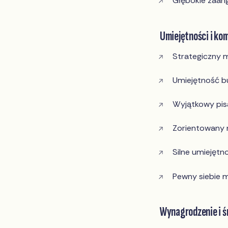
Głębokie zaan
Umiejętności i ko
Strategiczny m
Umiejętność bu
Wyjątkowy pisa
Zorientowany 
Silne umiejętn
Pewny siebie m
Wynagrodzenie i ś