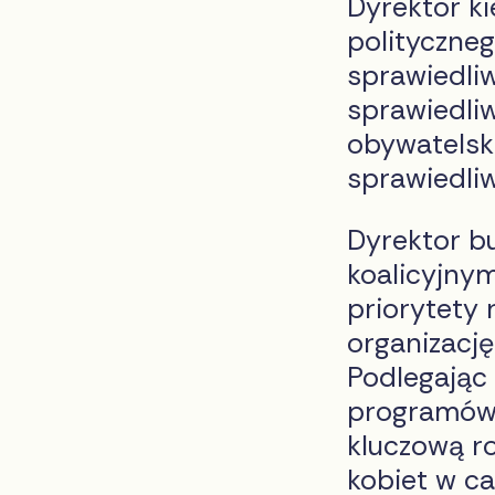
Dyrektor ki
polityczne
sprawiedliw
sprawiedli
obywatelski
sprawiedli
Dyrektor bu
koalicyjnym
priorytety 
organizację
Podlegając
programów 
kluczową r
kobiet w c