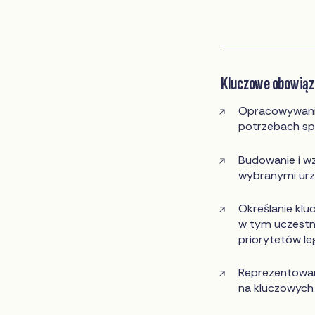
Kluczowe obowiąz
Opracowywanie 
potrzebach sp
Budowanie i wz
wybranymi urzę
Określanie klu
w tym uczestni
priorytetów le
Reprezentowan
na kluczowych 