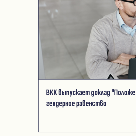
ВКК выпускает доклад "Положен
гендерное равенство