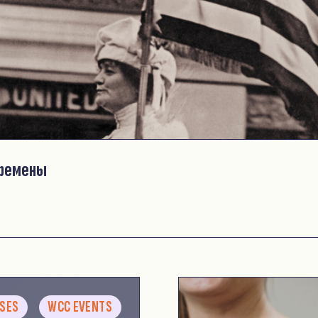
еремены
ASES
WCC EVENTS