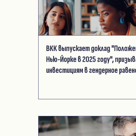
ВКК выпускает доклад "Положе
Нью-Йорке в 2025 году", призы
инвестициям в гендерное раве