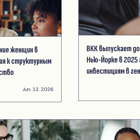
ВКК выпускает до
ние женщин в
Нью-Йорке в 2025 
вая к структурным
инвестициям в ге
нство
Jun. 12. 2026