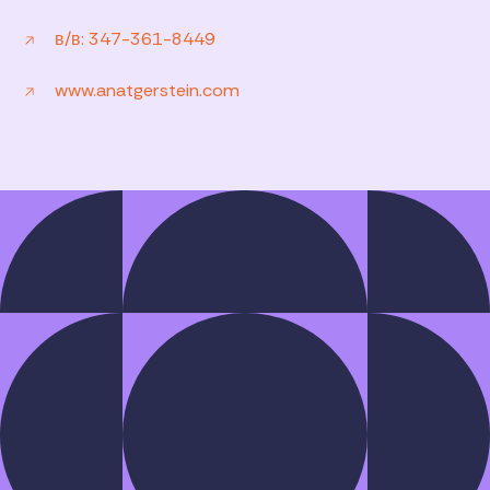
в/в: 347-361-8449
www.anatgerstein.com